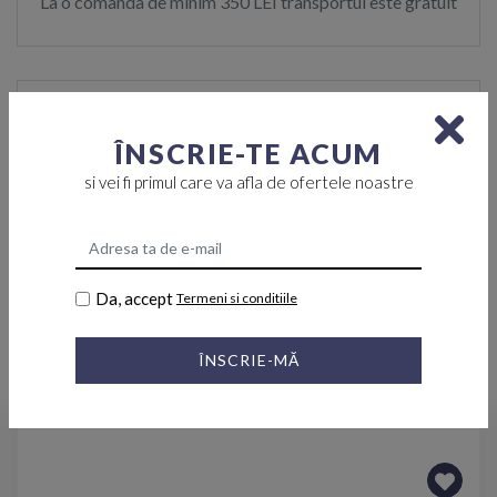
La o comanda de minim 350 LEI transportul este gratuit
ÎNSCRIE-TE ACUM
Retur
si vei fi primul care va afla de ofertele noastre
Puteti returna produsele in termen de 15 zile
Da, accept
Termeni si conditiile
Produse asemanatoare
ÎNSCRIE-MĂ