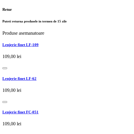
Retur
Puteti returna produsele in termen de 15 zile
Produse asemanatoare
Lenjerie finet LF-109
109,00 lei
Lenjerie finet LF-62
109,00 lei
Lenjerie finet FC-051
109,00 lei