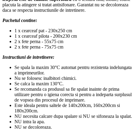
placuta la atingere si tratat antisifonare. Garantat nu se decoloreaza
daca se respecta instructiunile de intretinere.
Pachetul contine:
1 x cearceaf pat - 230x250 cm
1 x cearceaf pilota - 200x230 cm
2 x fete perna - 55x75 cm
2 x fete perna - 75x75 cm
Instructiuni de intretinere:
Se spala la maxim 30°C automat pentru rezistenta indelungata
a imprimeurilor.
Nu se folosesc inalbitori chimici.
Se calca la maxim 130°C.
Se recomanda ca produsul sa fie spalat inainte de prima
utilizare pentru o igiena corecta si pentru a indeparta surplusul
de vopsea din procesul de imprimare.
Este ideala pentru saltele de 140x200cm, 160x200cm si
180x200cm.
NU necesita calcare dupa spalare si NU se sifoneaza la spalat.
NU intra la apa.
NU se decoloreaza.