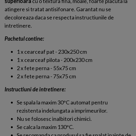
superioara
cu o textura fina, moale, foarte placuta la
atingere si tratat antisifonare. Garantat nu se
decoloreaza daca se respecta instructiunile de
intretinere.
Pachetul contine:
1 x cearceaf pat - 230x250 cm
1 x cearceaf pilota - 200x230 cm
2 x fete perna - 55x75 cm
2 x fete perna - 75x75 cm
Instructiuni de intretinere:
Se spala la maxim 30°C automat pentru
rezistenta indelungata a imprimeurilor.
Nu se folosesc inalbitori chimici.
Se calca la maxim 130°C.
Se recomanda ca produsul sa fie spalat inainte de