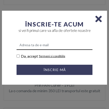
ÎNSCRIE-TE ACUM
si vei fi primul care va afla de ofertele noastre
Plata ramburs la primirea coletului
Pasul 2
Da, accept
Termeni si conditiile
ÎNSCRIE-MĂ
Plaseaza comanda
Prin FAN Curier - 19 LEI
La o comanda de minim 350 LEI transportul este gratuit