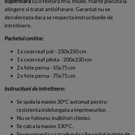
superioara
cu o textura fina, moale, foarte placuta la
atingere si tratat antisifonare. Garantat nu se
decoloreaza daca se respecta instructiunile de
intretinere.
Pachetul contine:
1 x cearceaf pat - 230x250 cm
1 x cearceaf pilota - 200x230 cm
2 x fete perna - 55x75 cm
2 x fete perna - 75x75 cm
Instructiuni de intretinere:
Se spala la maxim 30°C automat pentru
rezistenta indelungata a imprimeurilor.
Nu se folosesc inalbitori chimici.
Se calca la maxim 130°C.
Se recomanda ca produsul sa fie spalat inainte de