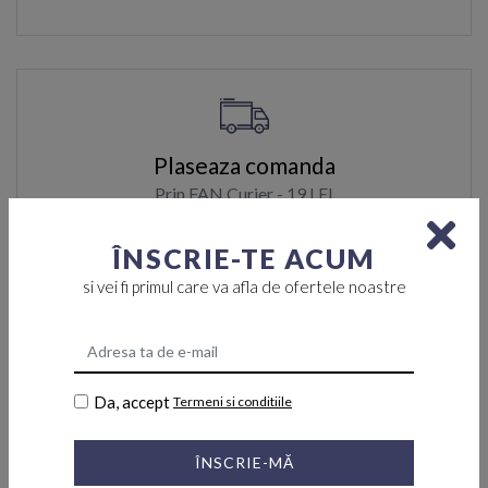
Plaseaza comanda
Prin FAN Curier - 19 LEI
La o comanda de minim 350 LEI transportul este gratuit
ÎNSCRIE-TE ACUM
si vei fi primul care va afla de ofertele noastre
Retur
Da, accept
Termeni si conditiile
Puteti returna produsele in termen de 15 zile
ÎNSCRIE-MĂ